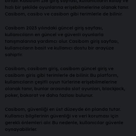
biridir. Kasıbom 158 giriş sayfası, kullanıcıların kolay ve
hızlı bir şekilde oyunlarına erişebilmelerine olanak tanır.
Casibom, casibo ve casibon gibi terimlerle de bilinir.
Casibom 2023 yılındaki güncel giriş sayfası,
kullanıcıların en güncel ve güvenli oyunlarla
tanışmalarına yardımcı olur. Casibom giriş sayfası,
kullanıcıların basit ve kullanıcı dostu bir arayüze
sahiptir.
Casibom, casibom giriş, casibom güncel giriş ve
casibom giris gibi terimlerle de bilinir. Bu platform,
kullanıcıların çeşitli oyun türlerine erişebilmelerine
olanak tanır, bunlar arasında slot oyunları, blackjack,
poker, bakarat ve daha fazlası bulunur.
Casibom, güvenliği en üst düzeyde ön planda tutar.
Kullanıcı bilgilerinin güvenliği ve veri koruması için
gerekli önlemleri alır. Bu nedenle, kullanıcılar güvenle
oynayabilirler.