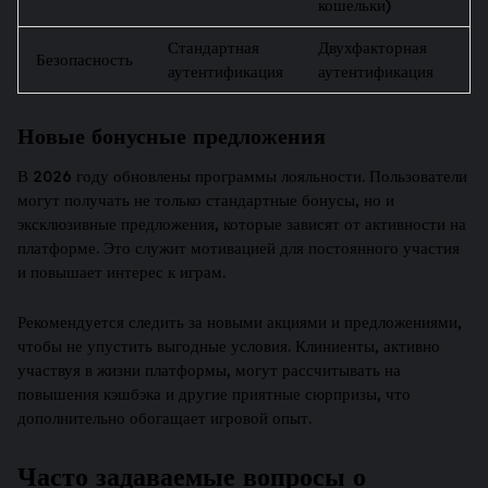
кошельки)
Стандартная
Двухфакторная
Безопасность
аутентификация
аутентификация
Новые бонусные предложения
В 2026 году обновлены программы лояльности. Пользователи
могут получать не только стандартные бонусы, но и
эксклюзивные предложения, которые зависят от активности на
платформе. Это служит мотивацией для постоянного участия
и повышает интерес к играм.
Рекомендуется следить за новыми акциями и предложениями,
чтобы не упустить выгодные условия. Клиниенты, активно
участвуя в жизни платформы, могут рассчитывать на
повышения кэшбэка и другие приятные сюрпризы, что
дополнительно обогащает игровой опыт.
Часто задаваемые вопросы о