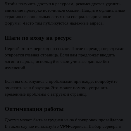
Чтобы получить доступ к ресурсам, рекомендуется уделить
внимание проверке источников ссылки. Найдите официальные
страницы в социальных сетях или специализированные
форумы. Часто там публикуются надежные адреса.
Шаги по входу на ресурс
Первый этап – переход по ссылке. После перехода перед вами
откроется главная страница. Если вам предложат вводить
логин и пароль, используйте свои учетные данные без
изменений.
Если вы столкнулись с проблемами при входе, попробуйте
очистить кеш браузера. Это может помочь устранить
временные проблемы с загрузкой страниц.
Оптимизация работы
Доступ может быть затруднен из-за блокировок провайдеров.
В таком случае используйте VPN-сервисы. Выбор сервера в