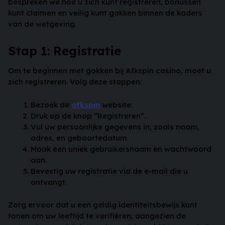
bespreken we hoe u zich kunt registreren, bonussen
kunt claimen en veilig kunt gokken binnen de kaders
van de wetgeving.
Stap 1: Registratie
Om te beginnen met gokken bij Afkspin casino, moet u
zich registreren. Volg deze stappen:
Bezoek de
afkspin
website.
Druk op de knop “Registreren”.
Vul uw persoonlijke gegevens in, zoals naam,
adres, en geboortedatum.
Maak een uniek gebruikersnaam en wachtwoord
aan.
Bevestig uw registratie via de e-mail die u
ontvangt.
Zorg ervoor dat u een geldig identiteitsbewijs kunt
tonen om uw leeftijd te verifiëren, aangezien de