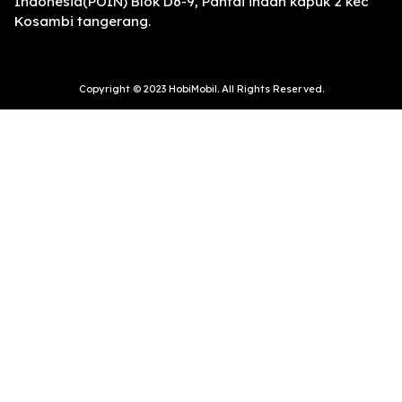
Indonesia(POIN) Blok D6-9, Pantai indah kapuk 2 kec
Kosambi tangerang.
Copyright © 2023 HobiMobil. All Rights Reserved.