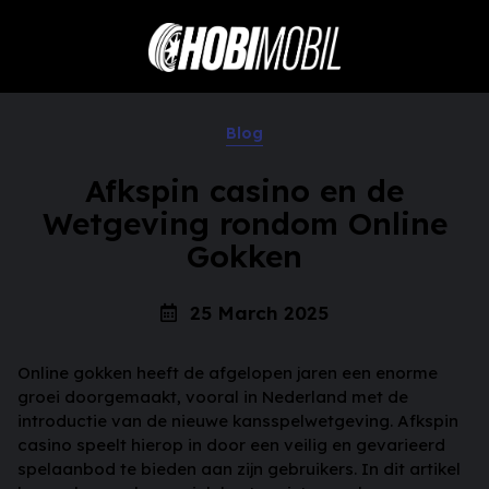
Blog
Afkspin casino en de
Wetgeving rondom Online
Gokken
25 March 2025
Online gokken heeft de afgelopen jaren een enorme
groei doorgemaakt, vooral in Nederland met de
introductie van de nieuwe kansspelwetgeving. Afkspin
casino speelt hierop in door een veilig en gevarieerd
spelaanbod te bieden aan zijn gebruikers. In dit artikel