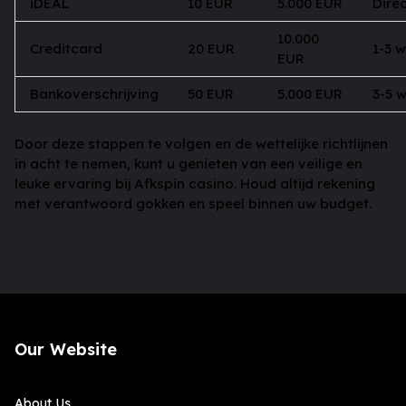
iDEAL
10 EUR
5.000 EUR
Dire
10.000
Creditcard
20 EUR
1-3 
EUR
Bankoverschrijving
50 EUR
5.000 EUR
3-5 
Door deze stappen te volgen en de wettelijke richtlijnen
in acht te nemen, kunt u genieten van een veilige en
leuke ervaring bij Afkspin casino. Houd altijd rekening
met verantwoord gokken en speel binnen uw budget.
Our Website
About Us