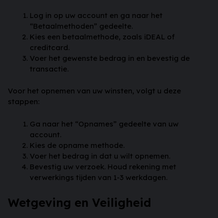
Log in op uw account en ga naar het
“Betaalmethoden” gedeelte.
Kies een betaalmethode, zoals iDEAL of
creditcard.
Voer het gewenste bedrag in en bevestig de
transactie.
Voor het opnemen van uw winsten, volgt u deze
stappen:
Ga naar het “Opnames” gedeelte van uw
account.
Kies de opname methode.
Voer het bedrag in dat u wilt opnemen.
Bevestig uw verzoek. Houd rekening met
verwerkings tijden van 1-3 werkdagen.
Wetgeving en Veiligheid