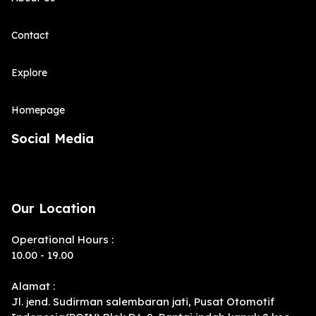
Contact
Explore
Homepage
Social Media
Our Location
Operational Hours :
10.00 - 19.00
Alamat :
Jl. jend. Sudirman salembaran jati, Pusat Otomotif