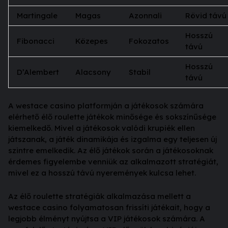
Martingale
Magas
Azonnali
Rövid távú
Hosszú
Fibonacci
Közepes
Fokozatos
távú
Hosszú
D’Alembert
Alacsony
Stabil
távú
A westace casino platformján a játékosok számára
elérhető élő roulette játékok minősége és sokszínűsége
kiemelkedő. Mivel a játékosok valódi krupiék ellen
játszanak, a játék dinamikája és izgalma egy teljesen új
szintre emelkedik. Az élő játékok során a játékosoknak
érdemes figyelembe venniük az alkalmazott stratégiát,
mivel ez a hosszú távú nyeremények kulcsa lehet.
Az élő roulette stratégiák alkalmazása mellett a
westace casino folyamatosan frissíti játékait, hogy a
legjobb élményt nyújtsa a VIP játékosok számára. A