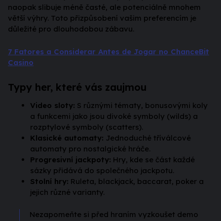
naopak slibuje méně časté, ale potenciálně mnohem
větší výhry. Toto přizpůsobení vašim preferencím je
důležité pro dlouhodobou zábavu.
7 Fatores a Considerar Antes de Jogar no ChanceBit
Casino
Typy her, které vás zaujmou
Video sloty:
S různými tématy, bonusovými koly
a funkcemi jako jsou divoké symboly (wilds) a
rozptylové symboly (scatters).
Klasické automaty:
Jednoduché tříválcové
automaty pro nostalgické hráče.
Progresivní jackpoty:
Hry, kde se část každé
sázky přidává do společného jackpotu.
Stolní hry:
Ruleta, blackjack, baccarat, poker a
jejich různé varianty.
Nezapomeňte si před hraním vyzkoušet demo