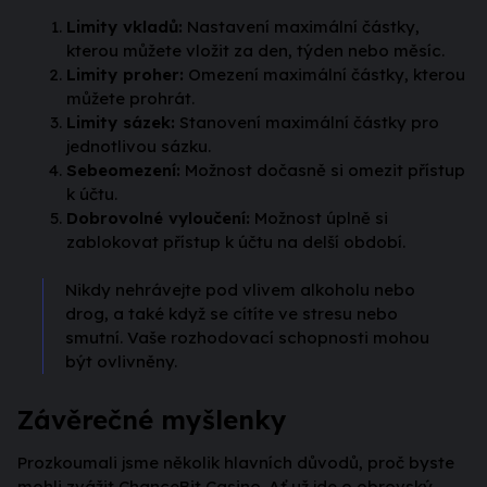
Limity vkladů:
Nastavení maximální částky,
kterou můžete vložit za den, týden nebo měsíc.
Limity proher:
Omezení maximální částky, kterou
můžete prohrát.
Limity sázek:
Stanovení maximální částky pro
jednotlivou sázku.
Sebeomezení:
Možnost dočasně si omezit přístup
k účtu.
Dobrovolné vyloučení:
Možnost úplně si
zablokovat přístup k účtu na delší období.
Nikdy nehrávejte pod vlivem alkoholu nebo
drog, a také když se cítíte ve stresu nebo
smutní. Vaše rozhodovací schopnosti mohou
být ovlivněny.
Závěrečné myšlenky
Prozkoumali jsme několik hlavních důvodů, proč byste
mohli zvážit ChanceBit Casino. Ať už jde o obrovský