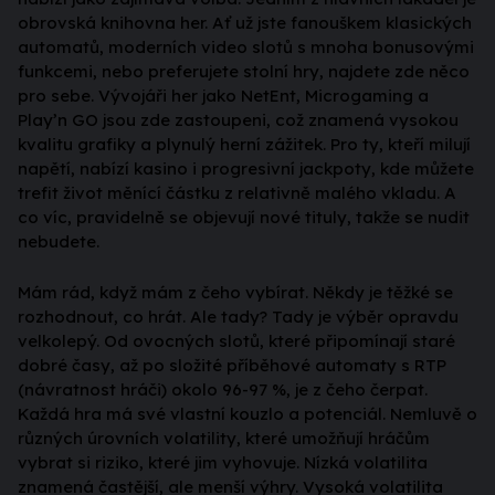
obrovská knihovna her. Ať už jste fanouškem klasických
automatů, moderních video slotů s mnoha bonusovými
funkcemi, nebo preferujete stolní hry, najdete zde něco
pro sebe. Vývojáři her jako NetEnt, Microgaming a
Play’n GO jsou zde zastoupeni, což znamená vysokou
kvalitu grafiky a plynulý herní zážitek. Pro ty, kteří milují
napětí, nabízí kasino i progresivní jackpoty, kde můžete
trefit život měnící částku z relativně malého vkladu. A
co víc, pravidelně se objevují nové tituly, takže se nudit
nebudete.
Mám rád, když mám z čeho vybírat. Někdy je těžké se
rozhodnout, co hrát. Ale tady? Tady je výběr opravdu
velkolepý. Od ovocných slotů, které připomínají staré
dobré časy, až po složité příběhové automaty s RTP
(návratnost hráči) okolo 96-97 %, je z čeho čerpat.
Každá hra má své vlastní kouzlo a potenciál. Nemluvě o
různých úrovních volatility, které umožňují hráčům
vybrat si riziko, které jim vyhovuje. Nízká volatilita
znamená častější, ale menší výhry. Vysoká volatilita